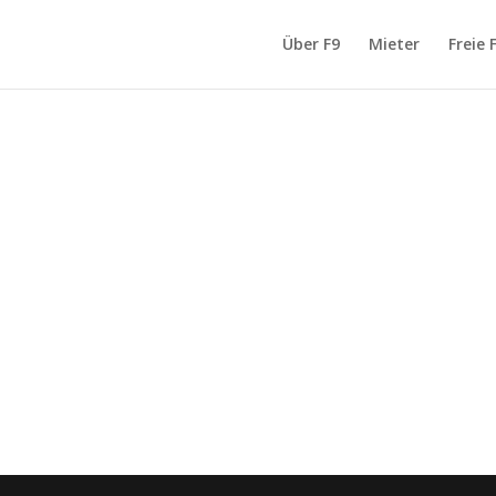
Über F9
Mieter
Freie 