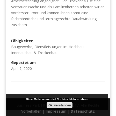
Arbeitserfahrung angeeignet. Der Trockenbau ist eine
Vertrauenssache und als Familienbetrieb arbeiten wir an
vorderster Front und können Ihnen somit eine
fachmännische und termingerechte Bauabwicklung
zusichern.
Fähigkeiten
Baugewerbe
,
Dienstleistungen im Hochbau
,
Innenausbau & Trockenbau
Gepostet am
April 9, 2020
Diese Seite verwendet Cookies.
Mehr erfahren
Business Park F9 | © Copyright 2017, Alle Rechte
Ok, verstanden
Vorbehalten |
Impressum
|
Datenschutz